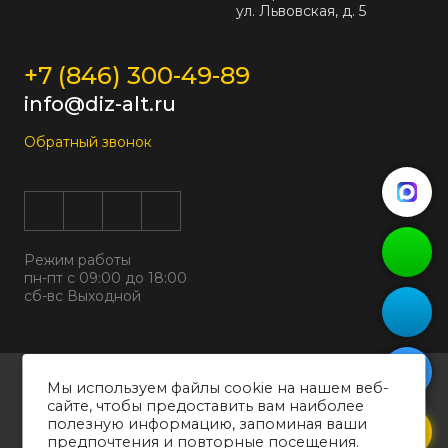
ул. Львовская, д. 5
+7 (846) 300-49-89
info@diz-alt.ru
Обратный звонок
Режим работы
пн-пт с 09:00 до 18:00
сб-вс Выходной
Все права защищены © 2026
Мы используем файлы cookie на нашем веб-
ООО "ДИЗАЛЬТ"
сайте, чтобы предоставить вам наиболее
ИНН 6318069799 ОГРН 1226300038194
полезную информацию, запоминая ваши
предпочтения и повторные посещения.