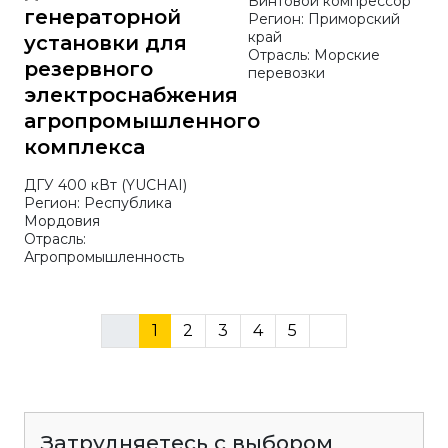
Винтовой компрессор
генераторной
Регион: Приморский
край
установки для
Отрасль: Морские
резервного
перевозки
электроснабжения
агропромышленного
комплекса
ДГУ 400 кВт (YUCHAI)
Регион: Республика
Мордовия
Отрасль:
Агропромышленность
1
2
3
4
5
Затрудняетесь с выбором