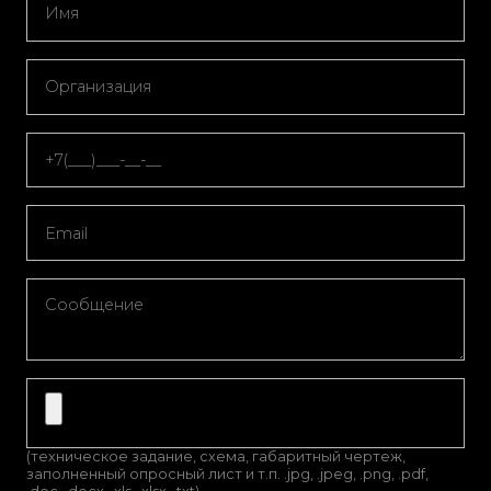
(техническое задание, схема, габаритный чертеж,
заполненный опросный лист и т.п. .jpg, .jpeg, .png, .pdf,