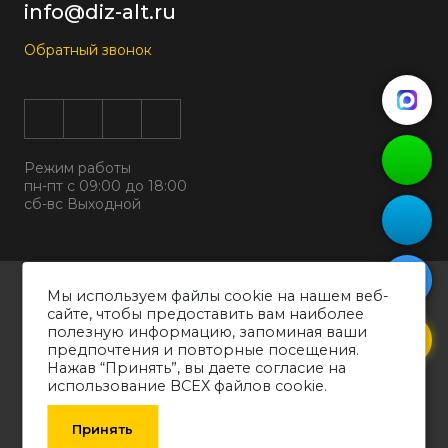
info@diz-alt.ru
Обратный звонок
Режим работы
пн-пт с 09:00 до 18:00
сб-вс Выходной
Все права защищены © 2026
Мы используем файлы cookie на нашем веб-
ООО "ДИЗАЛЬТ"
сайте, чтобы предоставить вам наиболее
ИНН 6318069799 ОГРН 1226300038194
полезную информацию, запоминая ваши
предпочтения и повторные посещения.
Политика конфиденциальности
Нажав “Принять”, вы даете согласие на
Согласие на обработку персональных данных
использование ВСЕХ файлов cookie.
Обращаем ваше внимание на то, что вся информация о товарах,
технических характеристиках оборудования, представленных в каталоге,
Принять
носит информативный характер и может быть изменена производителем
без уведомления. Рекомендуем проконсультироваться со специалистом.