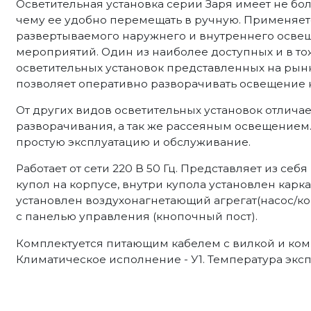
Осветительная установка серии Заря имеет не бо
чему ее удобно перемещать в ручную. Применяет
развертываемого наружнего и внутреннего освещ
мероприятий. Один из наиболее доступных и в т
осветительных установок представленных на рынк
позволяет оперативно разворачивать освещение 
От других видов осветительных установок отлича
разворачивания, а так же рассеяным освещением
простую эксплуатацию и обслуживание.
Работает от сети 220 В 50 Гц. Представляет из с
купол на корпусе, внутри купола установлен карка
установлен воздухонагнетающий агрегат(насос/ко
с панелью управления (кнопочный пост).
Комплектуется питающим кабелем с вилкой и ком
Климатическое исполнение - У1. Температура экспл