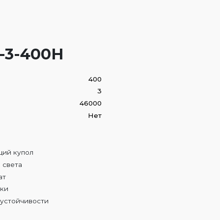
-3-400H
400
3
46000
Нет
:
щий купол
 света
ат
ики
оустойчивости