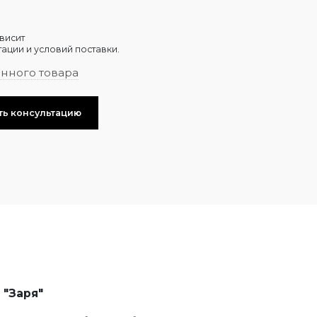
висит
ации и условий поставки.
анного товара
ть консультацию
 "Заря"