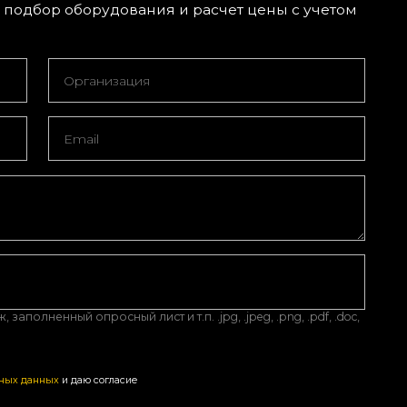
подбор оборудования и расчет цены с учетом
аполненный опросный лист и т.п. .jpg, .jpeg, .png, .pdf, .doc,
ьных данных
и даю согласие