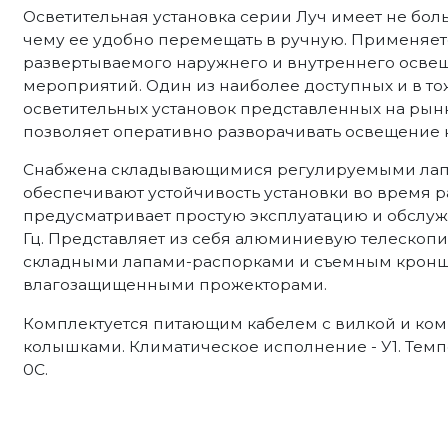
Осветительная установка серии Луч имеет не бол
чему ее удобно перемещать в ручную. Применяет
развертываемого наружнего и внутреннего освещ
мероприятий. Один из наиболее доступных и в т
осветительных установок представленных на рынк
позволяет оперативно разворачивать освещение 
Снабжена складывающимися регулируемыми лап
обеспечивают устойчивость установки во время 
предусматривает простую эксплуатацию и обслужив
Гц. Представляет из себя алюминиевую телескоп
складными лапами-распорками и съемным кронш
влагозащищенными прожекторами.
Комплектуется питающим кабелем с вилкой и ком
колышками. Климатическое исполнение - У1. Темпе
0С.