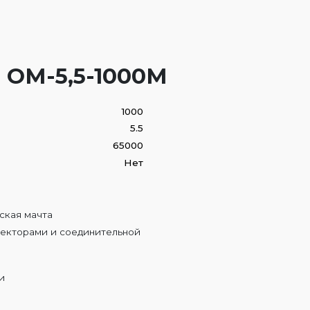
 ОМ-5,5-1000М
1000
5.5
65000
Нет
:
ская мачта
екторами и соединительной
и