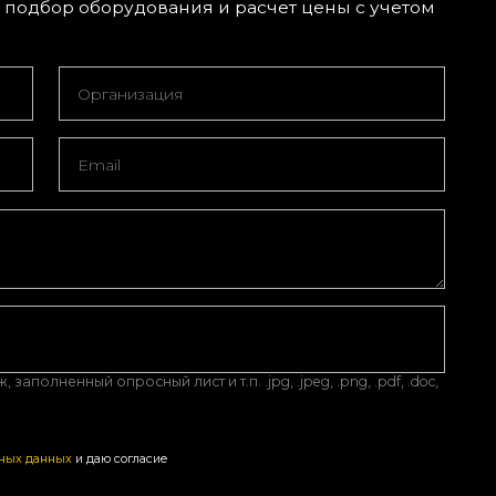
подбор оборудования и расчет цены с учетом
аполненный опросный лист и т.п. .jpg, .jpeg, .png, .pdf, .doc,
ьных данных
и даю согласие