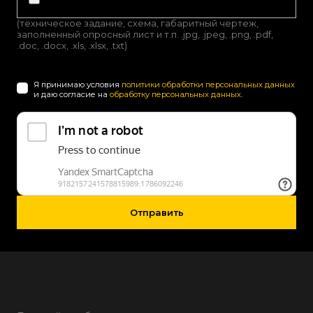
(техническое задание, схема, габаритный чертеж,
заполненный опросный лист и т.п. .jpg, .jpeg, .png, .pdf,
.doc, .docx, .xls, .xlsx, .txt)
Я принимаю условия
политики обработки персональных данных
и даю согласие на
обработку персональных данных
.
Отправить