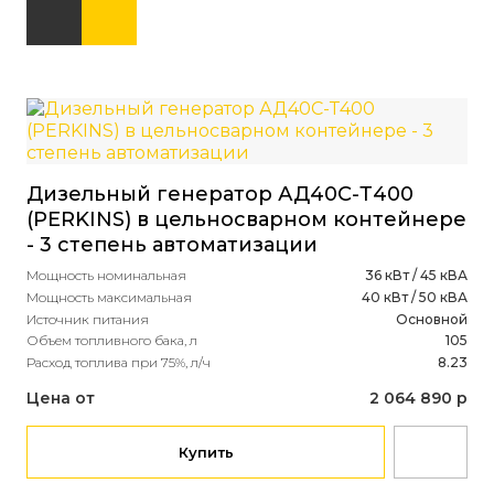
Дизельный генератор АД40С-Т400
Ди
(PERKINS) в цельносварном контейнере
(Я
- 3 степень автоматизации
ав
Мощность номинальная
36 кВт / 45 кВА
Мощ
Мощность максимальная
40 кВт / 50 кВА
Мощ
Источник питания
Основной
Ист
Объем топливного бака, л
105
Объ
Расход топлива при 75%, л/ч
8.23
Рас
Цена от
2 064 890 р
Це
Купить