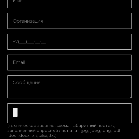
(техническое задание, схема, габаритный чертеж,
заполненный опросный лист и т.п. .jpg, .jpeg, .png, .pdf,
.doc, .docx, .xls, .xlsx, .txt)