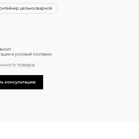
онтейнер цельносварной
висит
ации и условий поставки.
анного товара
ть консультацию