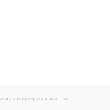
изельный генератор АД40С-Т400 (Kofo)