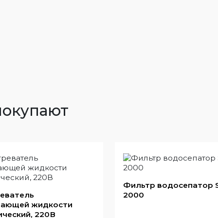
покупают
Фильтр водосепатор S
еватель
2000
ающей жидкости
ический, 220В