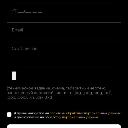
(техническое задание, схема, габаритный чертеж,
заполненный опросный лист и т.п. .jpg, .jpeg, .png, .pdf,
.doc, .docx, .xls, .xlsx, .txt)
Я принимаю условия
политики обработки персональных данных
и даю согласие на
обработку персональных данных
.