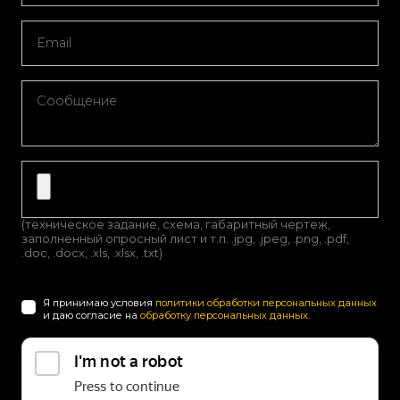
(техническое задание, схема, габаритный чертеж,
заполненный опросный лист и т.п. .jpg, .jpeg, .png, .pdf,
.doc, .docx, .xls, .xlsx, .txt)
Я принимаю условия
политики обработки персональных данных
и даю согласие на
обработку персональных данных
.