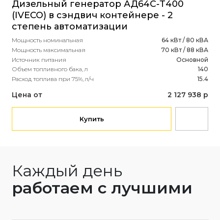
Дизельный генератор АД64С-Т400
(C
(IVECO) в сэндвич контейнере - 2
Мощ
степень автоматизации
Мощ
Ист
Мощность номинальная
64 кВт / 80 кВА
Объ
Мощность максимальная
70 кВт / 88 кВА
Рас
Источник питания
Основной
Объем топливного бака, л
140
Це
Расход топлива при 75%, л/ч
15.4
Цена от
2 127 938 р
Купить
Каждый день
работаем с лучшими