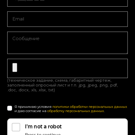
(техническое задание, схема, габаритный чертеж,
заполненный опросный лист и т.п. .jpg, .jpeg, .png, .pdf,
.doc, .docx, .xls, .xlsx, .txt)
Я принимаю условия
политики обработки персональных данных
и даю согласие на
обработку персональных данных
.