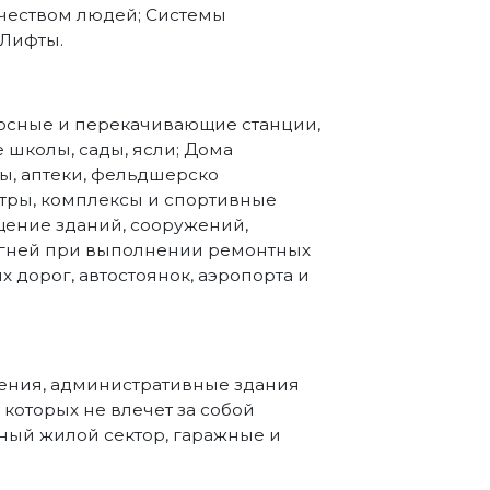
чеством людей; Системы
 Лифты.
асосные и перекачивающие станции,
е школы, сады, ясли; Дома
ы, аптеки, фельдшерско
тры, комплексы и спортивные
щение зданий, сооружений,
 огней при выполнении ремонтных
 дорог, автостоянок, аэропорта и
ения, административные здания
которых не влечет за собой
ный жилой сектор, гаражные и