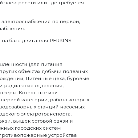
й электросети или где требуется
а электроснабжения по первой,
набжения.
а базе двигателя PERKINS:
ленности (для питания
 других объектах добычи полезных
рождений; Литейные цеха, буровые
и родильные отделения,
нсеры; Котельные или
первой категории, работа которых
 водозаборных станций насосных
одского электротранспорта,
вязи, вышек сотовой связи и
жных городских систем
противопожарные устройства;