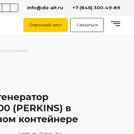
info@diz-alt.ru
+7 (846) 300-49-89
Опросный лист
Связаться
м контейнере
генератор
0 (PERKINS) в
ном контейнере