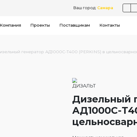
Ваш город:
Самара
Компания
Проекты
Поставщикам
Контакты
изельный генератор АД1000С-Т400 (PERKINS) в цельносварно
Дизельный 
АД1000С-Т40
цельносвар