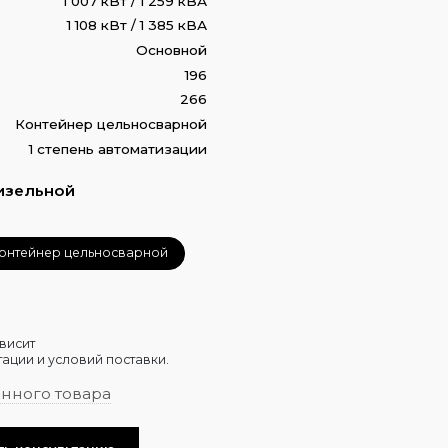
1 007 кВт / 1 259 кВА
1 108 кВт / 1 385 кВА
Основной
196
266
Контейнер цельносварной
1 степень автоматизации
изельной
онтейнер цельносварной
висит
ации и условий поставки.
анного товара