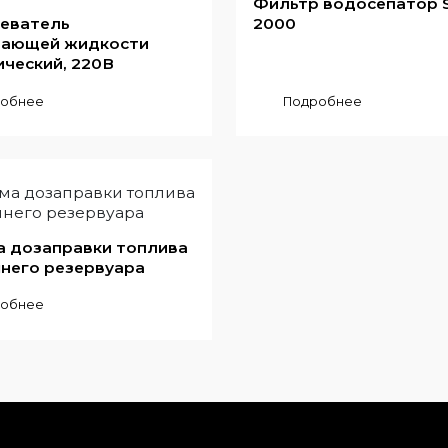
Фильтр водосепатор S
еватель
2000
ающей жидкости
ический, 220В
обнее
Подробнее
а дозаправки топлива
шнего резервуара
обнее