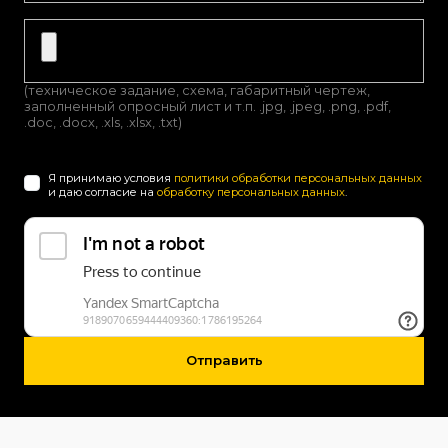
(техническое задание, схема, габаритный чертеж,
заполненный опросный лист и т.п. .jpg, .jpeg, .png, .pdf,
.doc, .docx, .xls, .xlsx, .txt)
Я принимаю условия
политики обработки персональных данных
и даю согласие на
обработку персональных данных
.
Отправить