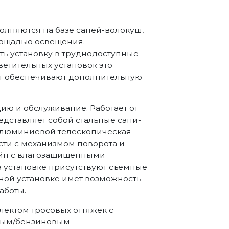
олняются на базе саней-волокуш,
лощадью освещения.
ть установку в труднодоступные
етительных установок это
ст обеспечивают дополнительную
ию и обслуживание. Работает от
редставляет собой стальные сани-
алюминиевой телескопическая
ти с механизмом поворота и
ейн с влагозащищенными
 установке присутствуют съемные
нной установке имет возможность
аботы.
лектом тросовых оттяжек с
ным/бензиновым