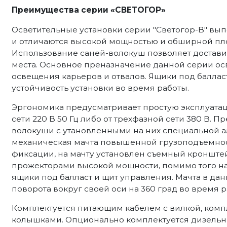
Преимущества серии «СВЕТОГОР»
Осветительные установки серии "Светогор-В" вып
и отличаются высокой мощностью и обширной п
Использование саней-волокуш позволяет достави
места. Основное преназначение данной серии осв
освещения карьеров и отвалов. Ящики под балла
устойчивость установки во время работы.
Эргономика предусматривает простую эксплуатац
сети 220 В 50 Гц либо от трехфазной сети 380 В. П
волокуши с утановленными на них специальной 
механическая мачта повышенной грузоподъемнос
фиксации, на мачту установлен съемный кроншт
прожекторами высокой мощности, помимо того на
ящики под балласт и щит управления. Мачта в да
поворота вокруг своей оси на 360 град во время р
Комплектуется питающим кабелем с вилкой, комп
колышками. Опционально комплектуется дизель