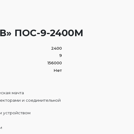
В» ПОС-9-2400М
2400
9
156000
Нет
:
ская мачта
екторами и соединительной
м устройством
и