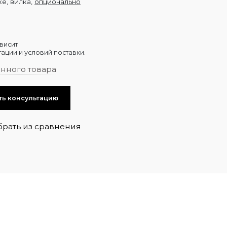
е, вилка,
опционально
висит
ации и условий поставки.
анного товара
ть консультацию
брать из сравнения